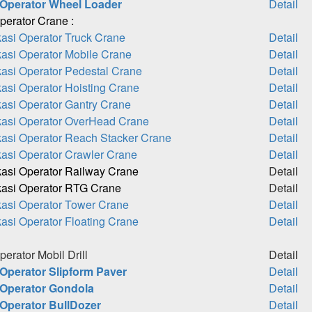
i Operator Wheel Loader
Detail
Operator Crane :
kasi Operator Truck Crane
Detail
kasi Operator Mobile Crane
Detail
kasi Operator Pedestal Crane
Detail
kasi Operator Hoisting Crane
Detail
kasi Operator Gantry Crane
Detail
ikasi Operator OverHead Crane
Detail
ikasi Operator Reach Stacker Crane
Detail
ikasi Operator Crawler Crane
Detail
ikasi Operator Railway Crane
Detail
ikasi Operator RTG Crane
Detail
ikasi Operator Tower Crane
Detail
kasi Operator Floating Crane
Detail
perator Mobil Drill
Detail
 Operator Slipform Paver
Detail
i Operator Gondola
Detail
 Operator BullDozer
Detail