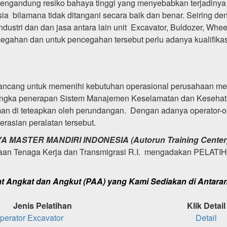
g mengandung resiko bahaya tinggi yang menyebabkan terjadiny
sia bilamana tidak ditangani secara baik dan benar. Seiring
industri dan dan jasa antara lain unit Excavator, Buldozer, Wh
egahan dan untuk pencegahan tersebut perlu adanya kualifikasi 
i rancang untuk memenihi kebutuhan operasional perusahaan menu
ngka penerapan Sistem Manajemen Keselamatan dan Kesehatan 
gaiman di teteapkan oleh perundangan. Dengan adanya operator-
rasian peralatan tersebut.
A MASTER MANDIRI INDONESIA (Autorun Training Center
an Tenaga Kerja dan Transmigrasi R.I. mengadakan PELA
at Angkat dan Angkut (PAA) yang Kami Sediakan di Antaran
Jenis Pelatihan
Klik Detail
Operator Excavator
Detail