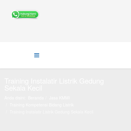
Training Instalatir Listrik Gedung
Sekala Kecil
Anda disini:
Beranda
Jasa KMMI
Training Kompetensi Bidang Listrik
Training Instalatir Listrik Gedung Sekala Kecil