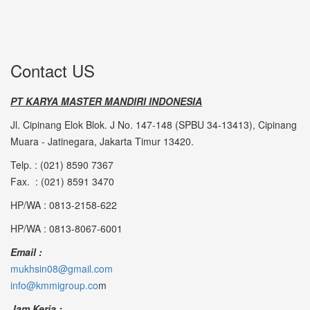
Contact US
PT KARYA MASTER MANDIRI INDONESIA
Jl. Cipinang Elok Blok. J No. 147-148 (SPBU 34-13413), Cipinang
Muara - Jatinegara, Jakarta Timur 13420.
Telp. : (021) 8590 7367
Fax. : (021) 8591 3470
HP/WA : 0813-2158-622
HP/WA : 0813-8067-6001
Email :
mukhsin08@gmail.com
info@kmmigroup.co
m
Jam Kerja :