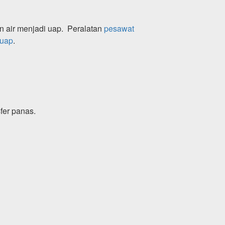
 air menjadi uap. Peralatan
pesawat
 uap
.
fer panas.