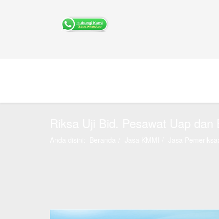
Riksa Uji Bid. Pesawat Uap dan
Anda disini:
Beranda
Jasa KMMI
Jasa Pemeriksaa