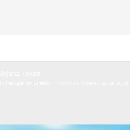
 Bejana Tekan
n, Pengujian dan Sertifikasi
Riksa Uji Bid. Pesawat Uap dan Bejana