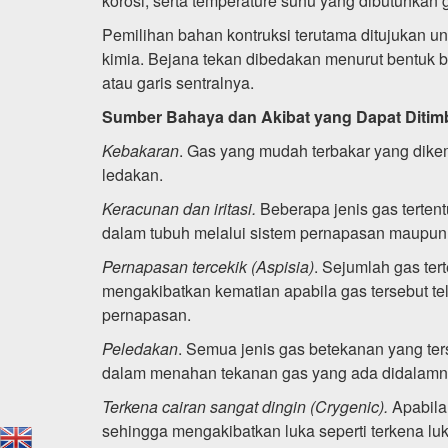
korosi, serta temperature suhu yang dibutuhka
Pemilihan bahan kontruksi terutama ditujukan u
kimia.
Bejana tekan dibedakan menurut bentuk b
atau garis sentralnya.
Sumber Bahaya dan Akibat yang Dapat Ditim
Kebakaran
. Gas yang mudah terbakar yang dike
ledakan.
Keracunan dan iritasi.
Beberapa jenis gas terte
dalam tubuh melalui sistem pernapasan maupun j
Pernapasan tercekik (Aspisia)
. Sejumlah gas ter
mengakibatkan kematian apabila gas tersebut t
pernapasan.
Peledakan
. Semua jenis gas betekanan yang t
dalam menahan tekanan gas yang ada didalamn
Terkena cairan sangat dingin (Crygenic).
Apabila
sehingga mengakibatkan luka seperti terkena lu