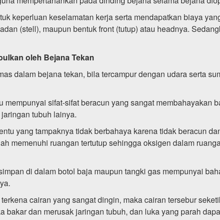
n guna mempertahankan pada dinding bejana selama bejana dio
ntuk keperluan keselamatan kerja serta mendapatkan biaya yang
adan (stell), maupun bentuk front (tutup) atau headnya. Sed
bulkan oleh Bejana Tekan
mas dalam bejana tekan, bila tercampur dengan udara serta s
ntu mempunyai sifat-sifat beracun yang sangat membahayakan b
aringan tubuh lainya.
tentu yang tampaknya tidak berbahaya karena tidak beracun dan 
elah memenuhi ruangan tertutup sehingga oksigen dalam ruanga
ersimpan di dalam botol baja maupun tangki gas mempunyai 
ya.
 terkena cairan yang sangat dingin, maka cairan tersebur seke
ka bakar dan merusak jaringan tubuh, dan luka yang parah dap