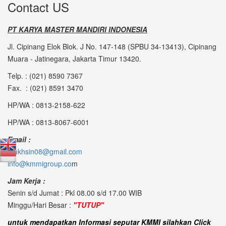
Contact US
PT KARYA MASTER MANDIRI INDONESIA
Jl. Cipinang Elok Blok. J No. 147-148 (SPBU 34-13413), Cipinang
Muara - Jatinegara, Jakarta Timur 13420.
Telp. : (021) 8590 7367
Fax. : (021) 8591 3470
HP/WA : 0813-2158-622
HP/WA : 0813-8067-6001
Email :
mukhsin08@gmail.com
info@kmmigroup.co
m
Jam Kerja :
Senin s/d Jumat : Pkl 08.00 s/d 17.00 WIB
Minggu/Hari Besar :
"TUTUP"
untuk mendapatkan Informasi seputar KMMI silahkan Click