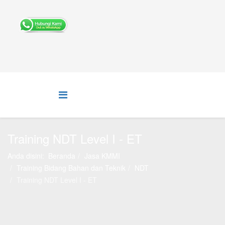
Training NDT Level I - ET
Anda disini:
Beranda
Jasa KMMI
Training Bidang Bahan dan Teknik
NDT
Training NDT Level I - ET