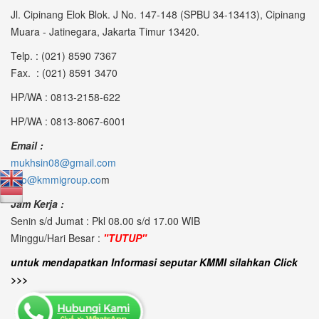
Jl. Cipinang Elok Blok. J No. 147-148 (SPBU 34-13413), Cipinang
Muara - Jatinegara, Jakarta Timur 13420.
Telp. : (021) 8590 7367
Fax. : (021) 8591 3470
HP/WA : 0813-2158-622
HP/WA : 0813-8067-6001
Email :
mukhsin08@gmail.com
info@kmmigroup.co
m
Jam Kerja :
Senin s/d Jumat : Pkl 08.00 s/d 17.00 WIB
Minggu/Hari Besar :
"TUTUP"
untuk mendapatkan Informasi seputar KMMI silahkan Click
>>>