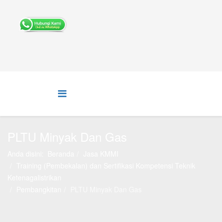
PLTU Minyak Dan Gas
Anda disini:
Beranda
Jasa KMMI
Training (Pembekalan) dan Sertifikasi Kompetensi Teknik
Ketenagalistrikan
Pembangkitan
PLTU Minyak Dan Gas