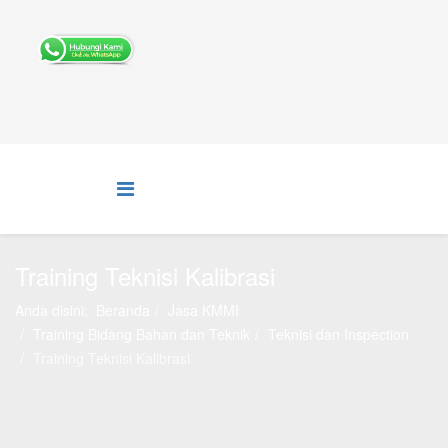
Training Teknisi Kalibrasi
Anda disini:
Beranda
Jasa KMMI
Training Bidang Bahan dan Teknik
Teknisi dan Inspection
Training Teknisi Kalibrasi