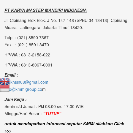
PT KARYA MASTER MANDIRI INDONESIA
Jl. Cipinang Elok Blok. J No. 147-148 (SPBU 34-13413), Cipinang
Muara - Jatinegara, Jakarta Timur 13420.
Telp. : (021) 8590 7367
Fax. : (021) 8591 3470
HP/WA : 0813-2158-622
HP/WA : 0813-8067-6001
Email :
mukhsin08@gmail.com
info@kmmigroup.co
m
Jam Kerja :
Senin s/d Jumat : Pkl 08.00 s/d 17.00 WIB
Minggu/Hari Besar :
"TUTUP"
untuk mendapatkan Informasi seputar KMMI silahkan Click
>>>