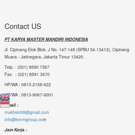
Contact US
PT KARYA MASTER MANDIRI INDONESIA
Jl. Cipinang Elok Blok. J No. 147-148 (SPBU 34-13413), Cipinang
Muara - Jatinegara, Jakarta Timur 13420.
Telp. : (021) 8590 7367
Fax. : (021) 8591 3470
HP/WA : 0813-2158-622
HP/WA : 0813-8067-6001
Email :
mukhsin08@gmail.com
info@kmmigroup.co
m
Jam Kerja :