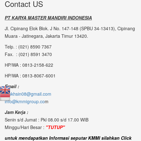
Contact US
PT KARYA MASTER MANDIRI INDONESIA
Jl. Cipinang Elok Blok. J No. 147-148 (SPBU 34-13413), Cipinang
Muara - Jatinegara, Jakarta Timur 13420.
Telp. : (021) 8590 7367
Fax. : (021) 8591 3470
HP/WA : 0813-2158-622
HP/WA : 0813-8067-6001
Email :
mukhsin08@gmail.com
info@kmmigroup.co
m
Jam Kerja :
Senin s/d Jumat : Pkl 08.00 s/d 17.00 WIB
Minggu/Hari Besar :
"TUTUP"
untuk mendapatkan Informasi seputar KMMI silahkan Click