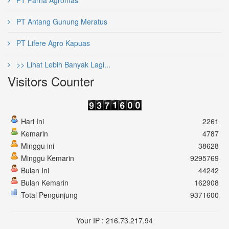
PT Parna Agromas
PT Antang Gunung Meratus
PT Lifere Agro Kapuas
>> Lihat Lebih Banyak Lagi...
Visitors Counter
Hari Ini
2261
Kemarin
4787
Minggu ini
38628
Minggu Kemarin
9295769
Bulan Ini
44242
Bulan Kemarin
162908
Total Pengunjung
9371600
Your IP : 216.73.217.94