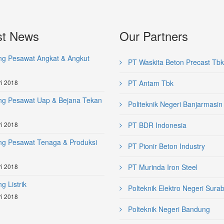
st News
Our Partners
ng Pesawat Angkat & Angkut
PT Waskita Beton Precast Tbk
i 2018
PT Antam Tbk
ng Pesawat Uap & Bejana Tekan
Politeknik Negeri Banjarmasin
i 2018
PT BDR Indonesia
ng Pesawat Tenaga & Produksi
PT Pionir Beton Industry
i 2018
PT Murinda Iron Steel
g Listrik
Polteknik Elektro Negeri Sura
i 2018
Polteknik Negeri Bandung