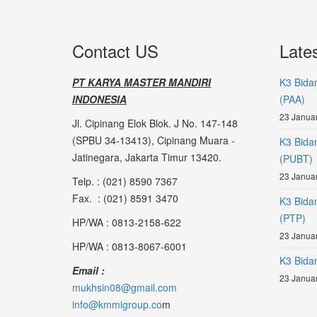
Contact US
Late
PT KARYA MASTER MANDIRI
K3 Bida
INDONESIA
(PAA)
23 Januar
Jl. Cipinang Elok Blok. J No. 147-148
(SPBU 34-13413), Cipinang Muara -
K3 Bida
Jatinegara, Jakarta Timur 13420.
(PUBT)
23 Januar
Telp. : (021) 8590 7367
Fax. : (021) 8591 3470
K3 Bida
(PTP)
HP/WA : 0813-2158-622
23 Januar
HP/WA : 0813-8067-6001
K3 Bidan
Email :
23 Januar
mukhsin08@gmail.com
info@kmmigroup.co
m