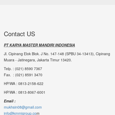
Contact US
PT KARYA MASTER MANDIRI INDONESIA
Jl. Cipinang Elok Blok. J No. 147-148 (SPBU 34-13413), Cipinang
Muara - Jatinegara, Jakarta Timur 13420.
Telp. : (021) 8590 7367
Fax. : (021) 8591 3470
HP/WA : 0813-2158-622
HP/WA : 0813-8067-6001
Email :
mukhsin08@gmail.com
info@kmmigroup.co
m