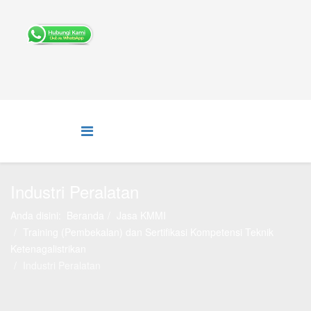
Industri Peralatan
Anda disini:
Beranda
Jasa KMMI
Training (Pembekalan) dan Sertifikasi Kompetensi Teknik
Ketenagalistrikan
Industri Peralatan