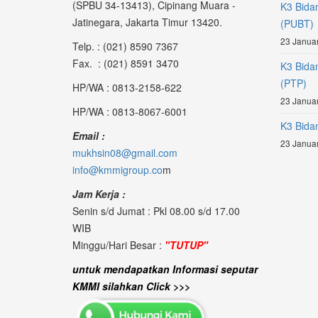
(SPBU 34-13413), Cipinang Muara -
K3 Bida
Jatinegara, Jakarta Timur 13420.
(PUBT)
23 Januar
Telp. : (021) 8590 7367
Fax. : (021) 8591 3470
K3 Bida
(PTP)
HP/WA : 0813-2158-622
23 Januar
HP/WA : 0813-8067-6001
K3 Bidan
Email :
23 Januar
mukhsin08@gmail.com
info@kmmigroup.co
m
Jam Kerja :
Senin s/d Jumat : Pkl 08.00 s/d 17.00
WIB
Minggu/Hari Besar :
"TUTUP"
untuk mendapatkan Informasi seputar
KMMI silahkan Click >>>