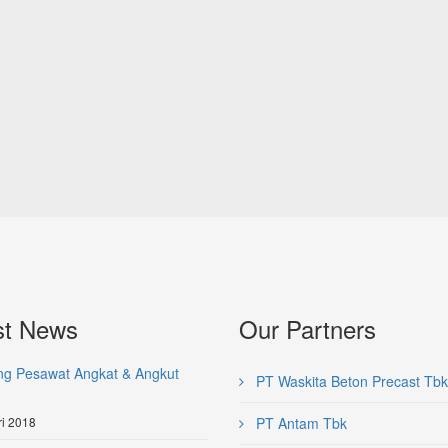
st News
Our Partners
ng Pesawat Angkat & Angkut
PT Waskita Beton Precast Tbk
i 2018
PT Antam Tbk