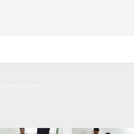
k
Mekanik R2 (Motor)