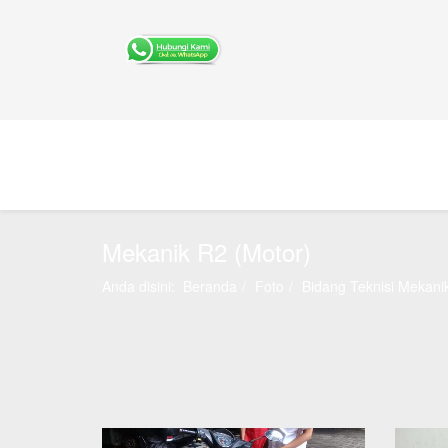
Mekanik R2 (Motor)
Anda disini:
Beranda
Foto
Bidang Teknisi Mekani