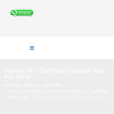
Training Non Sertifikasi Operator Alat-
Alat Berat
Anda disini:
Beranda
Jasa KMMI
Training Non Sertifikasi Operator Alat-Alat Berat
Jasa KMMI
PJK3
PAA
Pelatihan Non Sertifikasi Operator Compactor