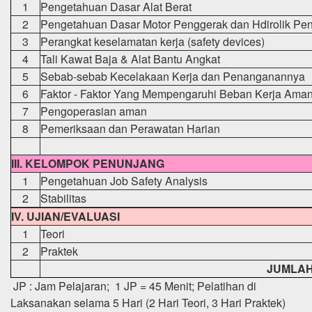
1
Pengetahuan Dasar Alat Berat
2
Pengetahuan Dasar Motor Penggerak dan Hdirolik Pe
3
Perangkat keselamatan kerja (safety devices)
4
Tali Kawat Baja & Alat Bantu Angkat
5
Sebab-sebab Kecelakaan Kerja dan Penanganannya
6
Faktor - Faktor Yang Mempengaruhi Beban Kerja Ama
7
Pengoperasian aman
8
Pemeriksaan dan Perawatan Harian
III. KELOMPOK PENUNJANG
1
Pengetahuan Job Safety Analysis
2
Stabilitas
IV. UJIAN/EVALUASI
1
Teori
2
Praktek
JUMLA
JP : Jam Pelajaran; 1 JP = 45 Menit; Pelatihan di
Laksanakan selama 5 Hari (2 Hari Teori, 3 Hari Praktek)