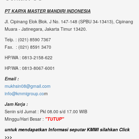
PT KARYA MASTER MANDIRI INDONESIA
Jl. Cipinang Elok Blok. J No. 147-148 (SPBU 34-13413), Cipinang
Muara - Jatinegara, Jakarta Timur 13420.
Telp. : (021) 8590 7367
Fax. : (021) 8591 3470
HP/WA : 0813-2158-622
HP/WA : 0813-8067-6001
Email :
mukhsin08@gmail.com
info@kmmigroup.co
m
Jam Kerja :
Senin s/d Jumat : Pkl 08.00 s/d 17.00 WIB
Minggu/Hari Besar :
"TUTUP"
untuk mendapatkan Informasi seputar KMMI silahkan Click
>>>