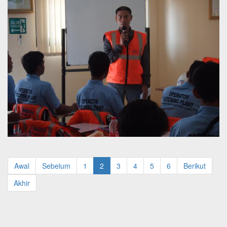
Awal
Sebelum
1
2
3
4
5
6
Berikut
Akhir