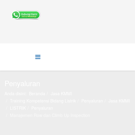
Penyaluran
Anda disini:
Beranda
Jasa KMMI
Training Kompetensi Bidang Listrik
Penyaluran
Jasa KMMI
LISTRIK
Penyaluran
Manajemen Row dan Climb Up Inspection