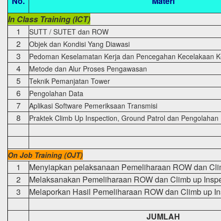
No.
Materi
In Class Training (ICT)
1
SUTT / SUTET dan ROW
2
Objek dan Kondisi Yang Diawasi
3
Pedoman Keselamatan Kerja dan Pencegahan Kecelakaan K
4
Metode dan Alur Proses Pengawasan
5
Teknik Pemanjatan Tower
6
Pengolahan Data
7
Aplikasi Software Pemeriksaan Transmisi
8
Praktek Climb Up Inspection, Ground Patrol dan Pengolahan
On Job Training (OJT)
1
Menyiapkan pelaksanaan Pemeliharaan ROW dan Clim
2
Melaksanakan Pemeliharaan ROW dan Climb up Inspe
3
Melaporkan Hasil Pemeliharaan ROW dan Climb up In
JUMLAH