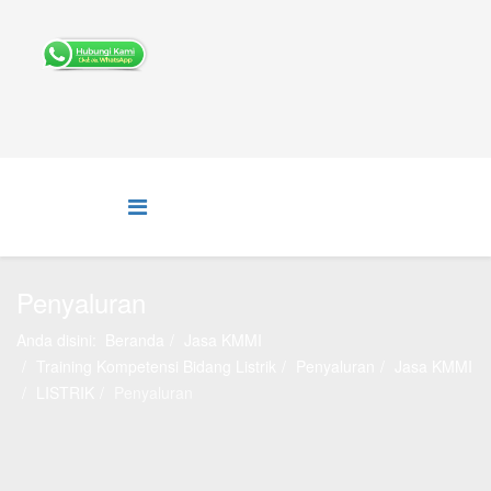
Penyaluran
Anda disini:
Beranda
Jasa KMMI
Training Kompetensi Bidang Listrik
Penyaluran
Jasa KMMI
LISTRIK
Penyaluran