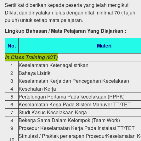
Sertifikat diberikan kepada peserta yang telah mengikuti
Diklat dan dinyatakan lulus dengan nilai minimal 70 (Tujuh
puluh) untuk setiap mata pelajaran.
Lingkup Bahasan / Mata Pelajaran Yang Diajarkan :
No.
Materi
In Class Training (ICT)
1
Keselamatan Ketenagalistrikan
2
Bahaya Listrik
3
Keselamatan Kerja dan Pencegahan Kecelakaan
4
Kesehatan Kerja
5
Pertolongan Pertama Pada kecelakaan (PPPK)
6
Keselamatan Kerja Pada Sistem Manuver TT/TET
7
Studi Kasus Kecelakaan Kerja
8
Bekerja Sama Dalam Kelompok (Team Work)
9
Prosedur Keselamatan Kerja Pada Instalasi TT/TET
Simulasi / Praktek penerapan ProsedurKeselamatan K
10