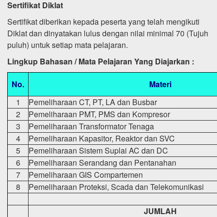
Sertifikat Diklat
Sertifikat diberikan kepada peserta yang telah mengikuti
Diklat dan dinyatakan lulus dengan nilai minimal 70 (Tujuh
puluh) untuk setiap mata pelajaran.
Lingkup Bahasan / Mata Pelajaran Yang Diajarkan :
No.
Materi
1
Pemeliharaan CT, PT, LA dan Busbar
2
Pemeliharaan PMT, PMS dan Kompresor
3
Pemeliharaan Transformator Tenaga
4
Pemeliharaan Kapasitor, Reaktor dan SVC
5
Pemeliharaan Sistem Suplai AC dan DC
6
Pemeliharaan Serandang dan Pentanahan
7
Pemeliharaan GIS Compartemen
8
Pemeliharaan Proteksi, Scada dan Telekomunikasi
JUMLAH