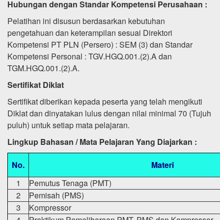
Hubungan dengan Standar Kompetensi Perusahaan :
Pelatihan ini disusun berdasarkan kebutuhan
pengetahuan dan keterampilan sesuai Direktori
Kompetensi PT PLN (Persero) : SEM (3) dan Standar
Kompetensi Personal : TGV.HGQ.001.(2).A dan
TGM.HGQ.001.(2).A.
Sertifikat Diklat
Sertifikat diberikan kepada peserta yang telah mengikuti
Diklat dan dinyatakan lulus dengan nilai minimal 70 (Tujuh
puluh) untuk setiap mata pelajaran.
Lingkup Bahasan / Mata Pelajaran Yang Diajarkan :
No.
Materi
1
Pemutus Tenaga (PMT)
2
Pemisah (PMS)
3
Kompressor
4
Praktikum Pemeliharaan PMT, PMS dan Kompressor