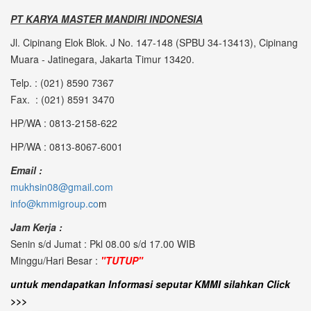
PT KARYA MASTER MANDIRI INDONESIA
Jl. Cipinang Elok Blok. J No. 147-148 (SPBU 34-13413), Cipinang
Muara - Jatinegara, Jakarta Timur 13420.
Telp. : (021) 8590 7367
Fax. : (021) 8591 3470
HP/WA : 0813-2158-622
HP/WA : 0813-8067-6001
Email :
mukhsin08@gmail.com
info@kmmigroup.co
m
Jam Kerja :
Senin s/d Jumat : Pkl 08.00 s/d 17.00 WIB
Minggu/Hari Besar :
"TUTUP"
untuk mendapatkan Informasi seputar KMMI silahkan Click
>>>