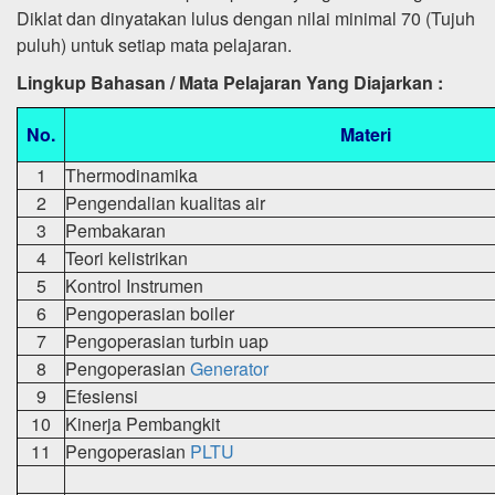
Diklat dan dinyatakan lulus dengan nilai minimal 70 (Tujuh
puluh) untuk setiap mata pelajaran.
Lingkup Bahasan / Mata Pelajaran Yang Diajarkan :
No.
Materi
1
Thermodinamika
2
Pengendalian kualitas air
3
Pembakaran
4
Teori kelistrikan
5
Kontrol Instrumen
6
Pengoperasian boiler
7
Pengoperasian turbin uap
8
Pengoperasian
Generator
9
Efesiensi
10
Kinerja Pembangkit
11
Pengoperasian
PLTU