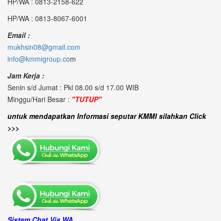
HP/WA : 0813-2158-622
HP/WA : 0813-8067-6001
Email :
mukhsin08@gmail.com
info@kmmigroup.co
m
Jam Kerja :
Senin s/d Jumat : Pkl 08.00 s/d 17.00 WIB
Minggu/Hari Besar :
"TUTUP"
untuk mendapatkan Informasi seputar KMMI silahkan Click
>>>
Sistem Chat Via WA.