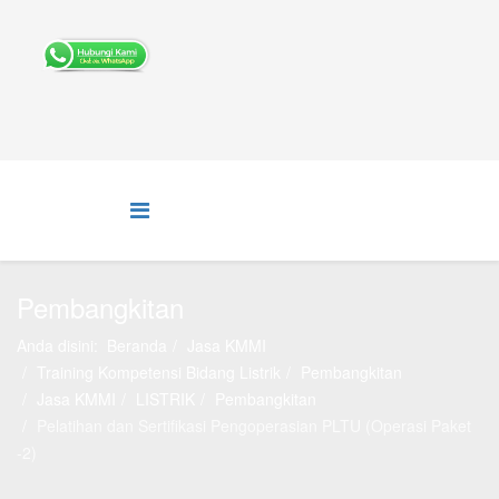
Pembangkitan
Anda disini:
Beranda
Jasa KMMI
Training Kompetensi Bidang Listrik
Pembangkitan
Jasa KMMI
LISTRIK
Pembangkitan
Pelatihan dan Sertifikasi Pengoperasian PLTU (Operasi Paket
-2)