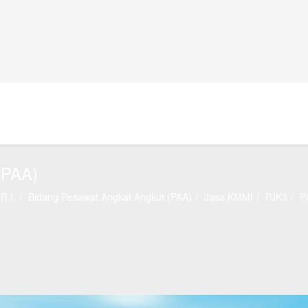
(PAA)
R.I.
Bidang Pesawat Angkat Angkut (PAA)
Jasa KMMI
PJK3
P