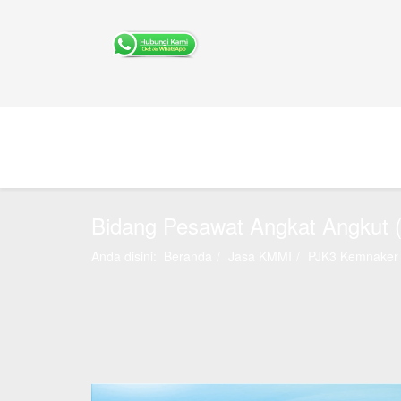
Bidang Pesawat Angkat Angkut 
Anda disini:
Beranda
Jasa KMMI
PJK3 Kemnaker 