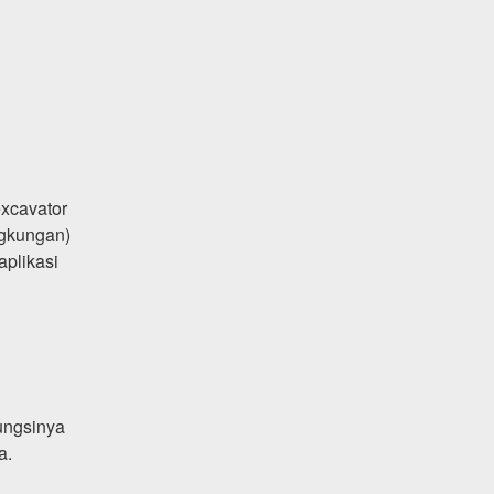
excavator
ngkungan)
aplikasi
ungsinya
a.