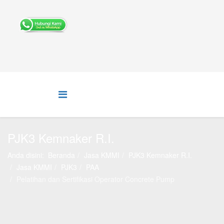
PJK3 Kemnaker R.I.
Anda disini:
Beranda
Jasa KMMI
PJK3 Kemnaker R.I.
Jasa KMMI
PJK3
PAA
Pelatihan dan Sertifikasi Operator Concrete Pump