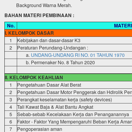
Background Warna Merah.
BAHAN MATERI PEMBINAAN :
No.
MATERI
I. KELOMPOK DASAR
1
Kebijakan dan dasar-dasar K3
2
Peraturan Perundang-Undangan :
a.
UNDANG-UNDANG RI NO. 01 TAHUN 1970
b.
Permenaker No. 8 Tahun 2020
II. KELOMPOK KEAHLIAN
1
Pengetahuan Dasar Alat Berat
2
Pengetahuan Dasar Motor Penggerak dan Hdirolik Pe
3
Perangkat keselamatan kerja (safety devices)
4
Tali Kawat Baja & Alat Bantu Angkat
5
Sebab-sebab Kecelakaan Kerja dan Penanganannya
6
Faktor - Faktor Yang Mempengaruhi Beban Kerja Ama
7
Pengoperasian aman