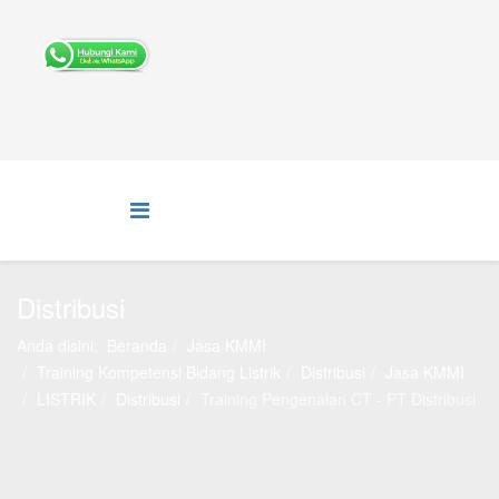
Distribusi
Anda disini:
Beranda
Jasa KMMI
Training Kompetensi Bidang Listrik
Distribusi
Jasa KMMI
LISTRIK
Distribusi
Training Pengenalan CT - PT Distribusi