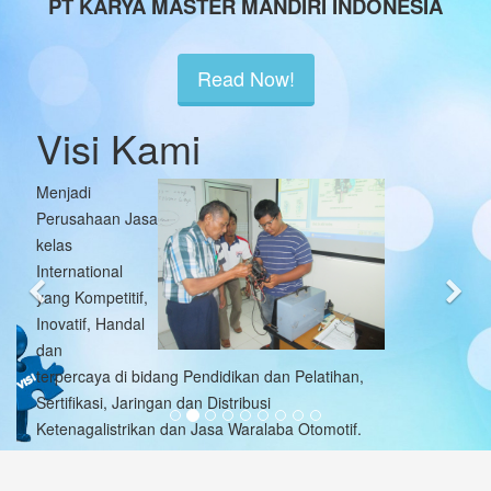
PT KARYA MASTER MANDIRI INDONESIA
Read Now!
Misi Kami
Menciptakan nilai ekonomi kepada
pemangku kepentingan terutama
pelanggan melalui layanan jasa pendidikan
dan pelatihan, sertifikasi bidang otomotif,
alat-alat berat, teknik Keselamatan dan
Kesehatan Kerja (K3), ketenagalistrikan,
penunjang migas, penunjang mineral dan
batubara, teknologi informasi terapan,
konsultasi serta jasa-jasa terkait lainnya
untuk menjamin kepastian berusaha
Melayanai jasa pekerjaan jaringan
menengah/tinggi, distribusi dan
pemanfaatan ketenagalistrikan, perawatan