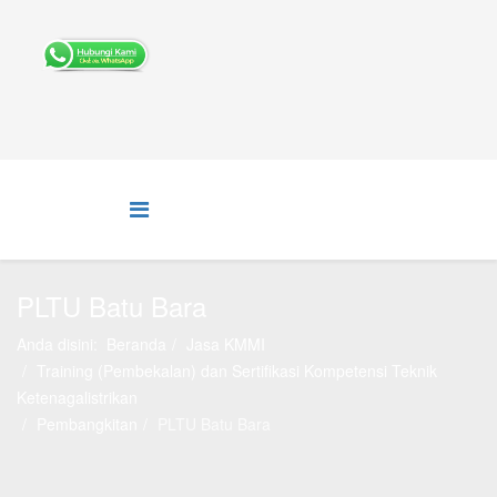
PLTU Batu Bara
Anda disini:
Beranda
Jasa KMMI
Training (Pembekalan) dan Sertifikasi Kompetensi Teknik
Ketenagalistrikan
Pembangkitan
PLTU Batu Bara