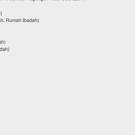
)
h, Rumah Ibadah)
ah)
adah)