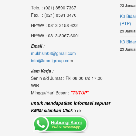
23 Januar
Telp. : (021) 8590 7367
Fax. : (021) 8591 3470
K3 Bida
(PTP)
HP/WA : 0813-2158-622
23 Januar
HP/WA : 0813-8067-6001
K3 Bidan
Email :
23 Januar
mukhsin08@gmail.com
info@kmmigroup.co
m
Jam Kerja :
Senin s/d Jumat : Pkl 08.00 s/d 17.00
WIB
Minggu/Hari Besar :
"TUTUP"
untuk mendapatkan Informasi seputar
KMMI silahkan Click >>>