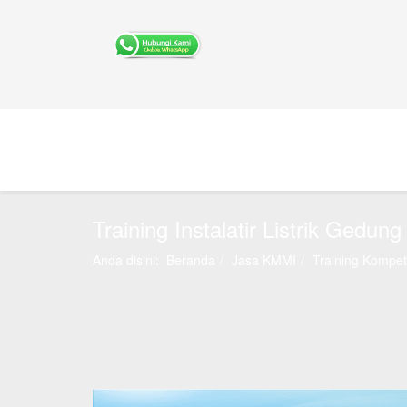
Training Instalatir Listrik Gedung
Anda disini:
Beranda
Jasa KMMI
Training Kompete