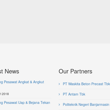
st News
Our Partners
ng Pesawat Angkat & Angkut
PT Waskita Beton Precast Tbk
i 2018
PT Antam Tbk
ng Pesawat Uap & Bejana Tekan
Politeknik Negeri Banjarmasin