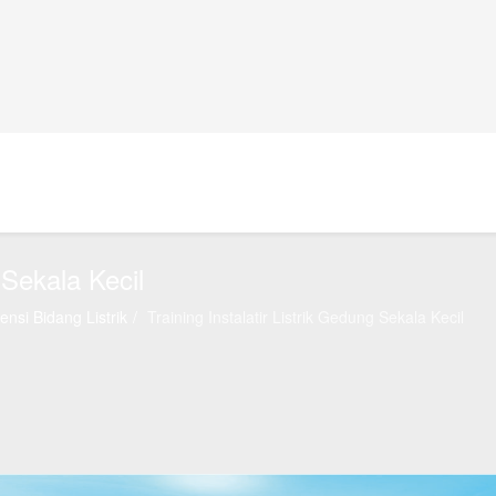
 Sekala Kecil
nsi Bidang Listrik
Training Instalatir Listrik Gedung Sekala Kecil