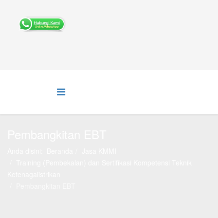
Pembangkitan EBT
Anda disini:
Beranda
Jasa KMMI
Training (Pembekalan) dan Sertifikasi Kompetensi Teknik
Ketenagalistrikan
Pembangkitan EBT