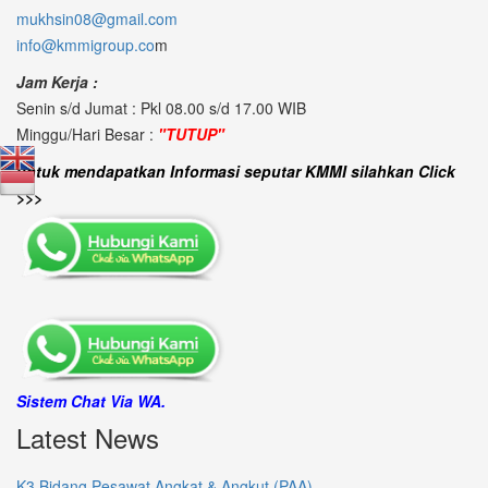
mukhsin08@gmail.com
info@kmmigroup.co
m
Jam Kerja :
Senin s/d Jumat : Pkl 08.00 s/d 17.00 WIB
Minggu/Hari Besar :
"TUTUP"
untuk mendapatkan Informasi seputar KMMI silahkan Click
>>>
Sistem Chat Via WA.
Latest News
K3 Bidang Pesawat Angkat & Angkut (PAA)