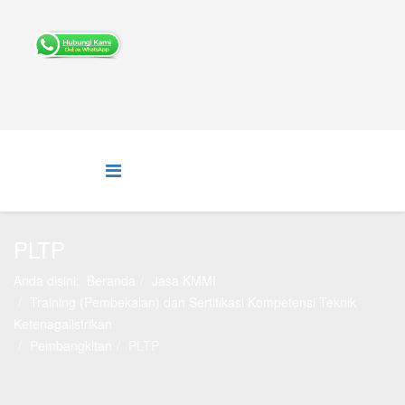
PLTP
Anda disini:
Beranda
Jasa KMMI
Training (Pembekalan) dan Sertifikasi Kompetensi Teknik
Ketenagalistrikan
Pembangkitan
PLTP