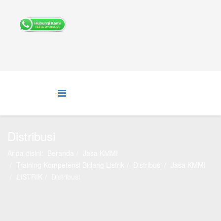
Distribusi
Anda disini:
Beranda
Jasa KMMI
Training Kompetensi Bidang Listrik
Distribusi
Jasa KMMI
LISTRIK
Distribusi