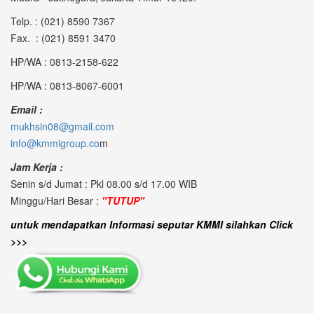
Telp. : (021) 8590 7367
Fax. : (021) 8591 3470
HP/WA : 0813-2158-622
HP/WA : 0813-8067-6001
Email :
mukhsin08@gmail.com
info@kmmigroup.co
m
Jam Kerja :
Senin s/d Jumat : Pkl 08.00 s/d 17.00 WIB
Minggu/Hari Besar :
"TUTUP"
untuk mendapatkan Informasi seputar KMMI silahkan Click
>>>