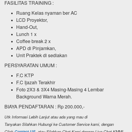
FASILITAS TRAINING :
Ruang Kelas nyaman ber AC
LCD Proyektor,
Hand-Out,
Lunch 1 x
Coffee break 2 x
APD di Pinjamkan,
Unit Praktek di sediakan
PERSYARATAN UMUM :
F.C KTP
F.C Ijazah Terakhir
Foto 2X3 & 3X4 Masing-Masing 4 Lembar
Background Warna Merah.
BIAYA PENDAFTARAN : Rp 200.000,-
Utk Informasi Lebih Lanjut atau ada yang mau di
Tanyakan Silahkan Hubungi ke Customer Service kami, dengan
Click
Contact US.
atau Silahkan Chat Kami dengan Live Chat KMMI