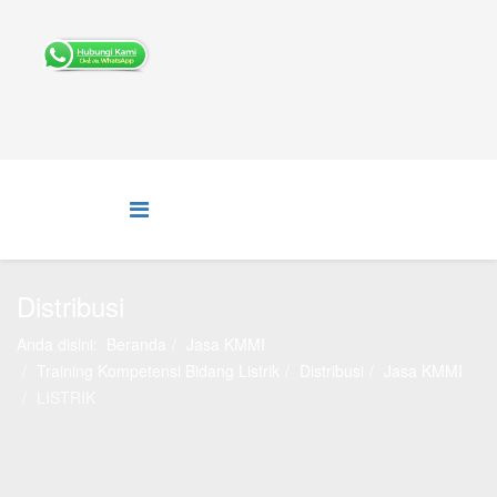
Distribusi
Anda disini:
Beranda
Jasa KMMI
Training Kompetensi Bidang Listrik
Distribusi
Jasa KMMI
LISTRIK