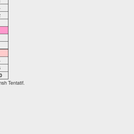
2
4
2
4
6
0
sh Tentatif.