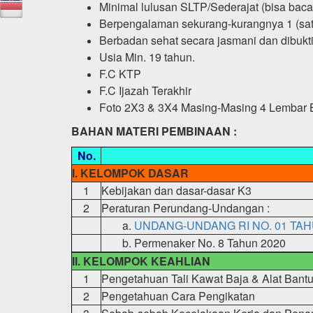
Minimal lulusan SLTP/Sederajat (bisa baca 
Berpengalaman sekurang-kurangnya 1 (sat
Berbadan sehat secara jasmani dan dibukti
Usia Min. 19 tahun.
F.C KTP
F.C Ijazah Terakhir
Foto 2X3 & 3X4 Masing-Masing 4 Lembar 
BAHAN MATERI PEMBINAAN :
No.
I. KELOMPOK DASAR
1
Kebijakan dan dasar-dasar K3
2
Peraturan Perundang-Undangan :
a.
UNDANG-UNDANG RI NO. 01 TAH
b.
Permenaker No. 8 Tahun 2020
II. KELOMPOK KEAHLIAN
1
Pengetahuan Tali Kawat Baja & Alat Bant
2
Pengetahuan Cara Pengikatan