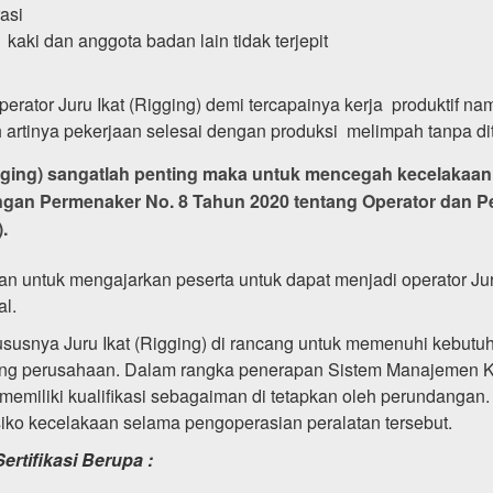
asi
, kaki dan anggota badan lain tidak terjepit
operator Juru Ikat (Rigging) demi tercapainya kerja produktif
artinya pekerjaan selesai dengan produksi melimpah tanpa di
igging) sangatlah penting maka untuk mencegah kecelakaan ke
engan
Permenaker No. 8 Tahun 2020
tentang Operator dan P
.
ukan untuk mengajarkan peserta untuk dapat menjadi operator Ju
l.
 Khususnya Juru Ikat (Rigging) di rancang untuk memenuhi kebu
 saing perusahaan. Dalam rangka penerapan Sistem Manajemen
ng memiliki kualifikasi sebagaiman di tetapkan oleh perundanga
iko kecelakaan selama pengoperasian peralatan tersebut.
rtifikasi Berupa :