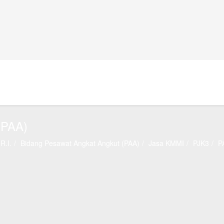
(PAA)
R.I.
Bidang Pesawat Angkat Angkut (PAA)
Jasa KMMI
PJK3
P