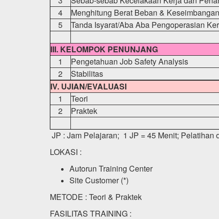
3
Sebab-sebab Kecelakaan Kerja dan Pen
4
Menghitung Berat Beban & Keseimbanga
5
Tanda Isyarat/Aba Aba Pengoperasian Ke
III. KELOMPOK PENUNJANG
1
Pengetahuan Job Safety Analysis
2
Stabilitas
IV. UJIAN/EVALUASI
1
Teori
2
Praktek
JP : Jam Pelajaran; 1 JP = 45 Menit; Pelatihan d
LOKASI :
Autorun Training Center
Site Customer (*)
METODE : Teori & Praktek
FASILITAS TRAINING :