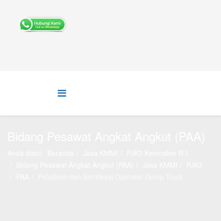
Bidang Pesawat Angkat Angkut (PAA)
Anda disini:
Beranda
Jasa KMMI
PJK3 Kemnaker R.I.
Bidang Pesawat Angkat Angkut (PAA)
Jasa KMMI
PJK3
PAA
Pelatihan dan Sertifikasi Operator Dump Truck