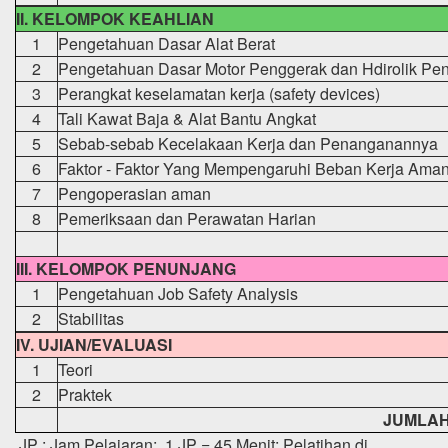
II. KELOMPOK KEAHLIAN
1
Pengetahuan Dasar Alat Berat
2
Pengetahuan Dasar Motor Penggerak dan Hdirolik Pe
3
Perangkat keselamatan kerja (safety devices)
4
Tali Kawat Baja & Alat Bantu Angkat
5
Sebab-sebab Kecelakaan Kerja dan Penanganannya
6
Faktor - Faktor Yang Mempengaruhi Beban Kerja Ama
7
Pengoperasian aman
8
Pemeriksaan dan Perawatan Harian
III. KELOMPOK PENUNJANG
1
Pengetahuan Job Safety Analysis
2
Stabilitas
IV. UJIAN/EVALUASI
1
Teori
2
Praktek
JUMLA
JP : Jam Pelajaran; 1 JP = 45 Menit; Pelatihan di