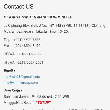
Contact US
PT KARYA MASTER MANDIRI INDONESIA
Jl. Cipinang Elok Blok. J No. 147-148 (SPBU 34-13413), Cipinang
Muara - Jatinegara, Jakarta Timur 13420.
Telp. : (021) 8590 7367
Fax. : (021) 8591 3470
HP/WA : 0813-2158-622
HP/WA : 0813-8067-6001
Email :
mukhsin08@gmail.com
info@kmmigroup.co
m
Jam Kerja :
Senin s/d Jumat : Pkl 08.00 s/d 17.00 WIB
Minggu/Hari Besar :
"TUTUP"