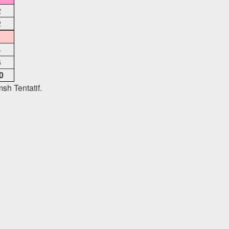
2
2
4
6
0
sh Tentatif.