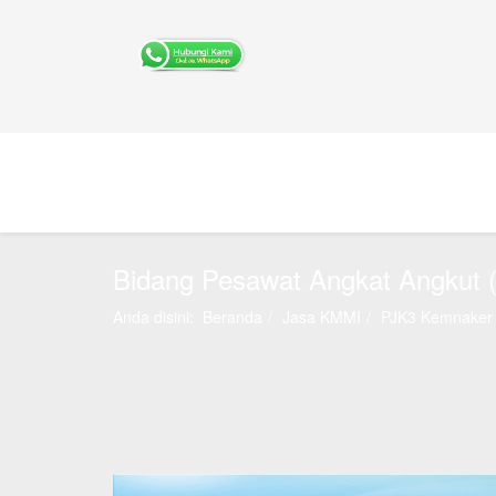
Bidang Pesawat Angkat Angkut 
Anda disini:
Beranda
Jasa KMMI
PJK3 Kemnaker 