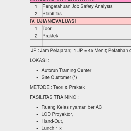
1
Pengetahuan Job Safety Analysis
2
Stabilitas
IV. UJIAN/EVALUASI
1
Teori
2
Praktek
JP : Jam Pelajaran; 1 JP = 45 Menit; Pelatihan d
LOKASI :
Autorun Training Center
Site Customer (*)
METODE : Teori & Praktek
FASILITAS TRAINING :
Ruang Kelas nyaman ber AC
LCD Proyektor,
Hand-Out,
Lunch 1 x