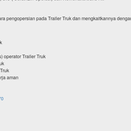
ara pengopersian pada Trailer Truk dan mengkaitkannya deng
k
 operator Trailer Truk
uk
 Truk
erja aman
70