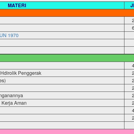
MATERI
J
UN 1970
Hdirolik Penggerak
es)
anganannya
n Kerja Aman