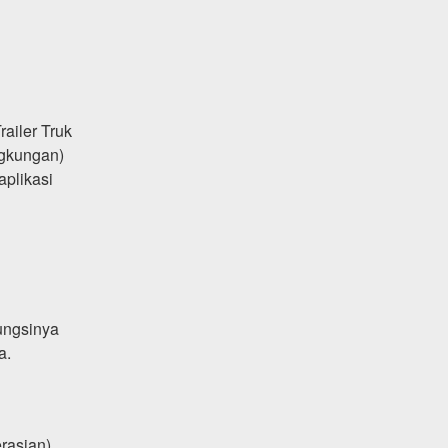
railer Truk
ngkungan)
aplikasi
ungsinya
a.
rasian).