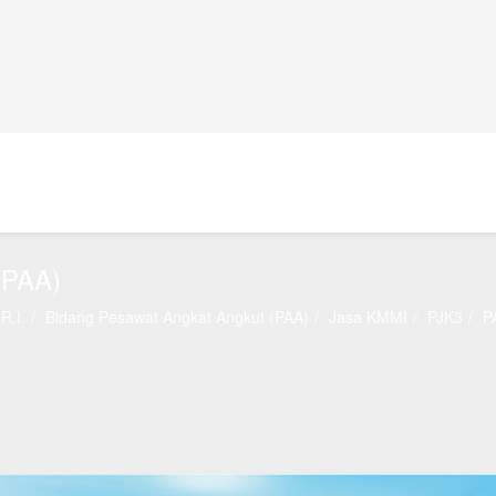
(PAA)
R.I.
Bidang Pesawat Angkat Angkut (PAA)
Jasa KMMI
PJK3
P