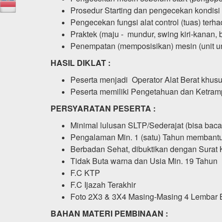
Prosedur Starting dan pengecekan kondisi 
Pengecekan fungsi alat control (tuas) ter
Praktek (maju - mundur, swing kiri-kanan, b
Penempatan (memposisikan) mesin (unit un
HASIL DIKLAT :
Peserta menjadi Operator Alat Berat khusu
Peserta memiliki Pengetahuan dan Ketramp
PERSYARATAN PESERTA :
Minimal lulusan SLTP/Sederajat (bisa baca 
Pengalaman Min. 1 (satu) Tahun membant
Berbadan Sehat, dibuktikan dengan Surat 
Tidak Buta warna dan Usia Min. 19 Tahun
F.C KTP
F.C Ijazah Terakhir
Foto 2X3 & 3X4 Masing-Masing 4 Lembar 
BAHAN MATERI PEMBINAAN :