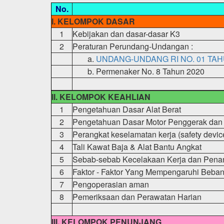
No.
I. KELOMPOK DASAR
1
Kebijakan dan dasar-dasar K3
2
Peraturan Perundang-Undangan :
a.
UNDANG-UNDANG RI NO. 01 TAH
b.
Permenaker No. 8 Tahun 2020
II. KELOMPOK KEAHLIAN
1
Pengetahuan Dasar Alat Berat
2
Pengetahuan Dasar Motor Penggerak dan 
3
Perangkat keselamatan kerja (safety devic
4
Tali Kawat Baja & Alat Bantu Angkat
5
Sebab-sebab Kecelakaan Kerja dan Pen
6
Faktor - Faktor Yang Mempengaruhi Beba
7
Pengoperasian aman
8
Pemeriksaan dan Perawatan Harian
III. KELOMPOK PENUNJANG