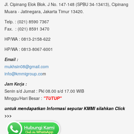
Jl. Cipinang Elok Blok. J No. 147-148 (SPBU 34-13413), Cipinang
Muara - Jatinegara, Jakarta Timur 13420.
Telp. : (021) 8590 7367
Fax. : (021) 8591 3470
HP/WA : 0813-2158-622
HP/WA : 0813-8067-6001
Email :
mukhsin08@gmail.com
info@kmmigroup.co
m
Jam Kerja :
Senin s/d Jumat : Pkl 08.00 s/d 17.00 WIB
Minggu/Hari Besar :
"TUTUP"
untuk mendapatkan Informasi seputar KMMI silahkan Click
>>>