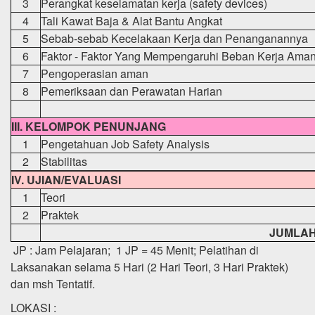
3
Perangkat keselamatan kerja (safety devices)
4
Tali Kawat Baja & Alat Bantu Angkat
5
Sebab-sebab Kecelakaan Kerja dan Penanganannya
6
Faktor - Faktor Yang Mempengaruhi Beban Kerja Ama
7
Pengoperasian aman
8
Pemeriksaan dan Perawatan Harian
III. KELOMPOK PENUNJANG
1
Pengetahuan Job Safety Analysis
2
Stabilitas
IV. UJIAN/EVALUASI
1
Teori
2
Praktek
JUMLA
JP : Jam Pelajaran; 1 JP = 45 Menit; Pelatihan di
Laksanakan selama 5 Hari (2 Hari Teori, 3 Hari Praktek)
dan msh Tentatif.
LOKASI :