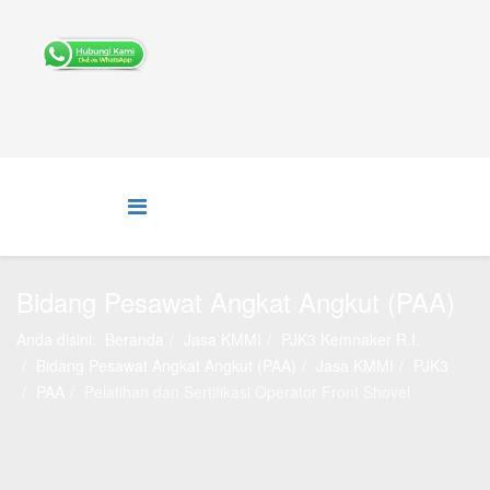
Bidang Pesawat Angkat Angkut (PAA)
Anda disini:
Beranda
Jasa KMMI
PJK3 Kemnaker R.I.
Bidang Pesawat Angkat Angkut (PAA)
Jasa KMMI
PJK3
PAA
Pelatihan dan Sertifikasi Operator Front Shovel