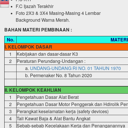
F.C Ijazah Terakhir
Foto 2X3 & 3X4 Masing-Masing 4 Lembar
Background Warna Merah.
BAHAN MATERI PEMBINAAN :
No.
MATERI
I. KELOMPOK DASAR
1
Kebijakan dan dasar-dasar K3
2
Peraturan Perundang-Undangan :
a.
UNDANG-UNDANG RI NO. 01 TAHUN 1970
b.
Permenaker No. 8 Tahun 2020
II. KELOMPOK KEAHLIAN
1
Pengetahuan Dasar Alat Berat
2
Pengetahuan Dasar Motor Penggerak dan Hdirolik Pe
3
Perangkat keselamatan kerja (safety devices)
4
Tali Kawat Baja & Alat Bantu Angkat
5
Sebab-sebab Kecelakaan Kerja dan Penanganannya