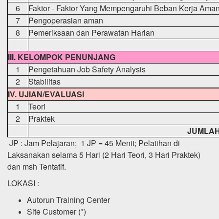
6
Faktor - Faktor Yang Mempengaruhi Beban Kerja Ama
7
Pengoperasian aman
8
Pemeriksaan dan Perawatan Harian
III. KELOMPOK PENUNJANG
1
Pengetahuan Job Safety Analysis
2
Stabilitas
IV. UJIAN/EVALUASI
1
Teori
2
Praktek
JUMLA
JP : Jam Pelajaran; 1 JP = 45 Menit; Pelatihan di
Laksanakan selama 5 Hari (2 Hari Teori, 3 Hari Praktek)
dan msh Tentatif.
LOKASI :
Autorun Training Center
Site Customer (*)