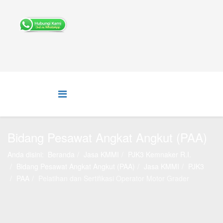
Bidang Pesawat Angkat Angkut (PAA)
Anda disini:
Beranda
Jasa KMMI
PJK3 Kemnaker R.I.
Bidang Pesawat Angkat Angkut (PAA)
Jasa KMMI
PJK3
PAA
Pelatihan dan Sertifikasi Operator Motor Grader