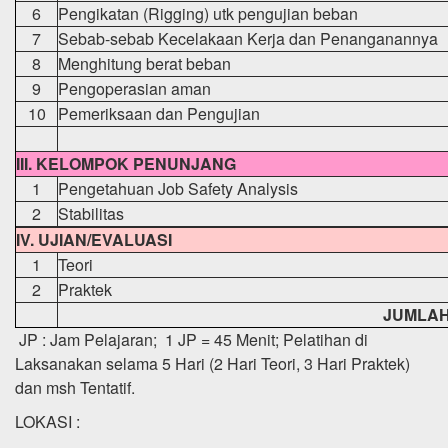
6
Pengikatan (Rigging) utk pengujian beban
7
Sebab-sebab Kecelakaan Kerja dan Penanganannya
8
Menghitung berat beban
9
Pengoperasian aman
10
Pemeriksaan dan Pengujian
III. KELOMPOK PENUNJANG
1
Pengetahuan Job Safety Analysis
2
Stabilitas
IV. UJIAN/EVALUASI
1
Teori
2
Praktek
JUMLA
JP : Jam Pelajaran; 1 JP = 45 Menit; Pelatihan di
Laksanakan selama 5 Hari (2 Hari Teori, 3 Hari Praktek)
dan msh Tentatif.
LOKASI :