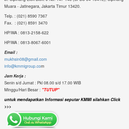
Muara - Jatinegara, Jakarta Timur 13420.
Telp. : (021) 8590 7367
Fax. : (021) 8591 3470
HP/WA : 0813-2158-622
HP/WA : 0813-8067-6001
Email :
mukhsin08@gmail.com
info@kmmigroup.co
m
Jam Kerja :
Senin s/d Jumat : Pkl 08.00 s/d 17.00 WIB
Minggu/Hari Besar :
"TUTUP"
untuk mendapatkan Informasi seputar KMMI silahkan Click
>>>