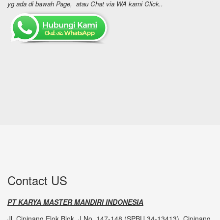
yg ada di bawah Page, atau Chat via WA kami Click..
Contact US
PT KARYA MASTER MANDIRI INDONESIA
Jl. Cipinang Elok Blok. J No. 147-148 (SPBU 34-13413), Cipinang