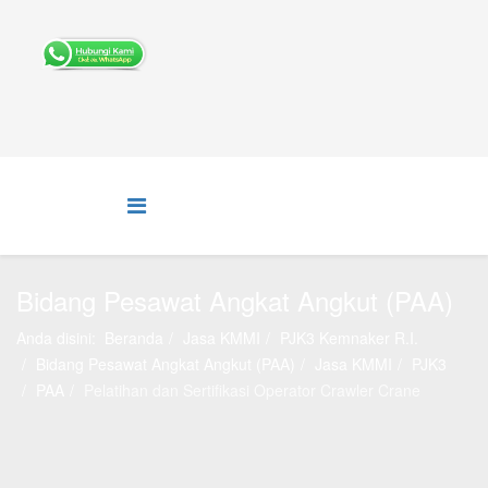
Bidang Pesawat Angkat Angkut (PAA)
Anda disini:
Beranda
Jasa KMMI
PJK3 Kemnaker R.I.
Bidang Pesawat Angkat Angkut (PAA)
Jasa KMMI
PJK3
PAA
Pelatihan dan Sertifikasi Operator Crawler Crane