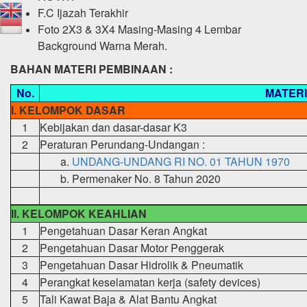
F.C Ijazah Terakhir
Foto 2X3 & 3X4 Masing-Masing 4 Lembar
Background Warna Merah.
BAHAN MATERI PEMBINAAN :
No.
MATERI
I. KELOMPOK DASAR
1
Kebijakan dan dasar-dasar K3
2
Peraturan Perundang-Undangan :
a.
UNDANG-UNDANG RI NO. 01 TAHUN 1970
b. Permenaker No. 8 Tahun 2020
II. KELOMPOK KEAHLIAN
1
Pengetahuan Dasar Keran Angkat
2
Pengetahuan Dasar Motor Penggerak
3
Pengetahuan Dasar Hidrolik & Pneumatik
4
Perangkat keselamatan kerja (safety devices)
5
Tali Kawat Baja & Alat Bantu Angkat