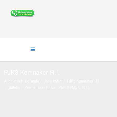
PJK3 Kemnaker R.I.
Anda disini:
Beranda
Jasa KMMI
PJK3 Kemnaker R.I.
Buletin
Permenaker RI No : PER.04/MEN/1985